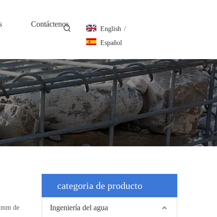
s
Contáctenos
English
/
Español
categoria de producto
Ingeniería del agua
0 mm de