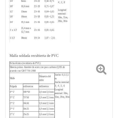
1/4'
6mm
24~22
0,56~0,71
4', 5', 6'
3/8'
10,6 mm
22~19
0,71~1,07
Longitud
1/2'
13mm
23~16
0,64~1,65
nominal:
5/8'
16mm
21~18
0,81~1,25
10m, 15m,
20m, 30m
3/4'
19,1 mm
21~16
0,81~1,65
25,4 mm x
1' x 1/2'
21~16
0,81~1,65
12,7 mm
1-1/2'
38mm
19~14
1,07 ~ 2,11
25,4 mm x
1'x2'
16~14
1,65 ~ 2,11
50,8 mm
2'
50,8 mm
16~12
1,65~2,77
Malla soldada recubierta de PVC
Ficha técnica (recubierta de PVC)
Materia prima: Alambre de acero con poco carbono Q195 de
acuerdo con GB/T 701-2008
Ancho: 0,5-2,5
Diámetro del
Malla
m
cable
Ancho nominal:
3', 4', 5', 6'
Pulgada
milímetros
milímetros
Longitud
4'* 2'
100*50
2,0 mm/2,6 mm
nominal: 10m,
15m, 20m, 30m
3'* 2'
75*50
1,9 mm/2,5 mm
2'* 2'
50x50
1,9 mm/2,5 mm
2'* 1'
50x25
1,9 mm/2,5 mm
1'* 1'
25x25
1,0 mm/1,6 mm