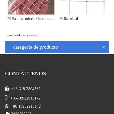
Malla de alambre de hierro soldado galvanizado en caliente recubierto de PVC de 1' x 2' para cercas
Malla soldada
B
contenido está vacío!
categoria de producto
CONTÁCTENOS

: +86-318-7804567

: +86-18932913172

:
+86-18
932913172

: 2880767825