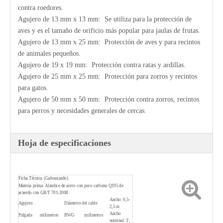
contra roedores.
Agujero de 13 mm x 13 mm: Se utiliza para la protección de
aves y es el tamaño de orificio más popular para jaulas de frutas.
Agujero de 13 mm x 25 mm: Protección de aves y para recintos
de animales pequeños.
Agujero de 19 x 19 mm: Protección contra ratas y ardillas.
Agujero de 25 mm x 25 mm: Protección para zorros y recintos
para gatos.
Agujero de 50 mm x 50 mm: Protección contra zorros, recintos
para perros y necesidades generales de cercas.
Hoja de especificaciones
Ficha Técnica (Galvanizado)
Materia prima: Alambre de acero con poco carbono Q195 de
acuerdo con GB/T 701-2008
Ancho: 0,5-
Agujero
Diámetro del cable
2,5 m
Ancho
Pulgada
milímetros
BWG
milímetros
nominal: 3',